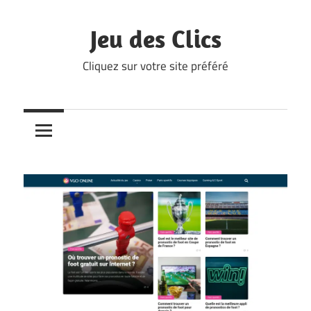
Skip
to
Jeu des Clics
content
Cliquez sur votre site préféré