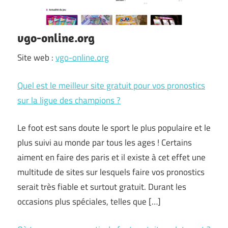
vgo-online.org
Site web :
vgo-online.org
Quel est le meilleur site gratuit pour vos pronostics
sur la ligue des champions ?
Le foot est sans doute le sport le plus populaire et le
plus suivi au monde par tous les ages ! Certains
aiment en faire des paris et il existe à cet effet une
multitude de sites sur lesquels faire vos pronostics
serait très fiable et surtout gratuit. Durant les
occasions plus spéciales, telles que […]